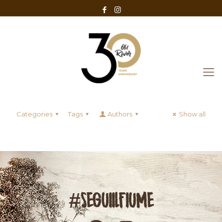
Categories
Tags
Authors
Show all
#SEGUIILFIUME